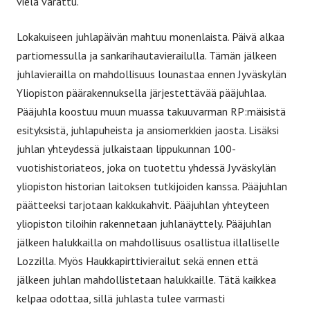
vielä varattu.
Lokakuiseen juhlapäivän mahtuu monenlaista. Päivä alkaa
partiomessulla ja sankarihautavierailulla. Tämän jälkeen
juhlavierailla on mahdollisuus lounastaa ennen Jyväskylän
Yliopiston päärakennuksella järjestettävää pääjuhlaa.
Pääjuhla koostuu muun muassa takuuvarman RP:mäisistä
esityksistä, juhlapuheista ja ansiomerkkien jaosta. Lisäksi
juhlan yhteydessä julkaistaan lippukunnan 100-
vuotishistoriateos, joka on tuotettu yhdessä Jyväskylän
yliopiston historian laitoksen tutkijoiden kanssa. Pääjuhlan
päätteeksi tarjotaan kakkukahvit. Pääjuhlan yhteyteen
yliopiston tiloihin rakennetaan juhlanäyttely. Pääjuhlan
jälkeen halukkailla on mahdollisuus osallistua illalliselle
Lozzilla. Myös Haukkapirttivierailut sekä ennen että
jälkeen juhlan mahdollistetaan halukkaille. Tätä kaikkea
kelpaa odottaa, sillä juhlasta tulee varmasti