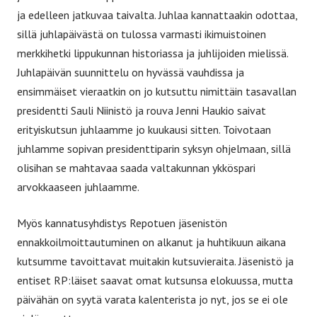
ja edelleen jatkuvaa taivalta. Juhlaa kannattaakin odottaa,
sillä juhlapäivästä on tulossa varmasti ikimuistoinen
merkkihetki lippukunnan historiassa ja juhlijoiden mielissä.
Juhlapäivän suunnittelu on hyvässä vauhdissa ja
ensimmäiset vieraatkin on jo kutsuttu nimittäin tasavallan
presidentti Sauli Niinistö ja rouva Jenni Haukio saivat
erityiskutsun juhlaamme jo kuukausi sitten. Toivotaan
juhlamme sopivan presidenttiparin syksyn ohjelmaan, sillä
olisihan se mahtavaa saada valtakunnan ykköspari
arvokkaaseen juhlaamme.
Myös kannatusyhdistys Repotuen jäsenistön
ennakkoilmoittautuminen on alkanut ja huhtikuun aikana
kutsumme tavoittavat muitakin kutsuvieraita. Jäsenistö ja
entiset RP:läiset saavat omat kutsunsa elokuussa, mutta
päivähän on syytä varata kalenterista jo nyt, jos se ei ole