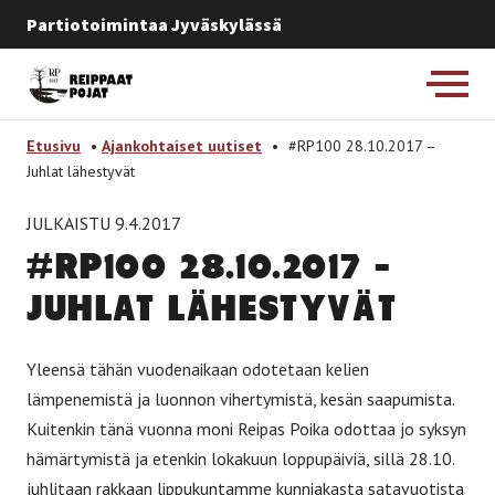
Partiotoimintaa Jyväskylässä
Etusivulle
-
Etusivu
•
Ajankohtaiset uutiset
•
#RP100 28.10.2017 –
Juhlat lähestyvät
JULKAISTU 9.4.2017
#RP100 28.10.2017 –
JUH­LAT LÄ­HES­TY­VÄT
Yleensä tähän vuodenaikaan odotetaan kelien
lämpenemistä ja luonnon vihertymistä, kesän saapumista.
Kuitenkin tänä vuonna moni Reipas Poika odottaa jo syksyn
hämärtymistä ja etenkin lokakuun loppupäiviä, sillä 28.10.
juhlitaan rakkaan lippukuntamme kunniakasta satavuotista