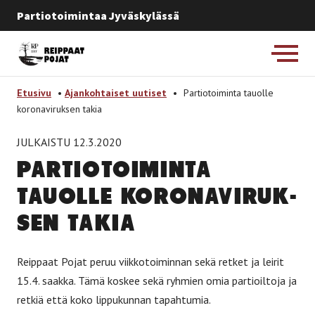
Partiotoimintaa Jyväskylässä
Etusivulle
-
Etusivu
•
Ajankohtaiset uutiset
•
Partiotoiminta tauolle
koronaviruksen takia
JULKAISTU 12.3.2020
PAR­TIO­TOI­MIN­TA
TAUOL­LE KO­RO­NA­VI­RUK­
SEN TA­KIA
Reippaat Pojat peruu viikkotoiminnan sekä retket ja leirit
15.4. saakka. Tämä koskee sekä ryhmien omia partioiltoja ja
retkiä että koko lippukunnan tapahtumia.