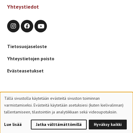
Yhteystiedot
Tietosuojaseloste
Yhteystietojen poisto
Evästeasetukset
Tällä sivustolla käytetään evästeitä sivuston toiminnan
varmistamiseksi. Evästeitä käytetään asetuksiesi (kuten kielivalinnan)
tallentamiseen, tilastointiin ja analytiikkaan sekä videoupotuksiin.
© 2026 Suomen Partiolaiset – Finlands Scouter ry
Lue lisää
Jatka välttämättömillä
Hyväksy kaikki