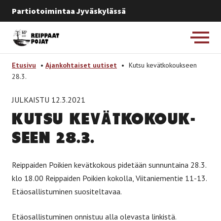
Partiotoimintaa Jyväskylässä
Etusivulle
-
Etusivu
•
Ajankohtaiset uutiset
•
Kutsu kevätkokoukseen
28.3.
JULKAISTU 12.3.2021
KUT­SU KE­VÄT­KO­KOUK­
SEEN 28.3.
Reippaiden Poikien kevätkokous pidetään sunnuntaina 28.3.
klo 18.00 Reippaiden Poikien kokolla, Viitaniementie 11-13.
Etäosallistuminen suositeltavaa.
Etäosallistuminen onnistuu alla olevasta linkistä.