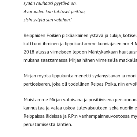
sydän rauhaasi pyytävä on.
Avaruuden kun tähtöset peittää,
sisin sytytä sun valohon.”
Reippaiden Poikien pitkäaikainen ystävä ja tukija, kotise
kulttuuri-ihminen ja lippukuntamme kunniajäsen nro 4
M
2018 alussa viimeiseen lepoon Mäntykankaan hautausma
mukana saattamassa Mirjaa hänen viimeisellä matkalla
Mirjan myötä lippukunta menetti sydänystävän ja moni 
partiosisaren, joka oli todellinen Reipas Poika, niin arvo
Muistamme Mirjan valoisana ja positiivisena persoonana,
kannustaa ja valaa uskoa tulevaisuuteen, sekä nuoriin e
Reippaissa äideissä ja RP:n vanhempainneuvostossa my
perustamisesta lähtien.