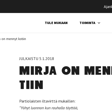
Ajan
TULE MUKAAN
TOIMINTA
a on mennyt kotiin
JULKAISTU 5.1.2018
MIR­JA ON MEN
TIIN
Partiolaisten iltavirttä mukaillen:
”Yöhyt luonnon kun rauhalla täyttää,