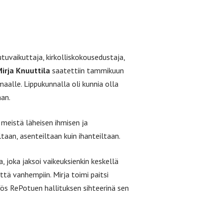
utuvaikuttaja, kirkolliskokousedustaja,
irja Knuuttila
saatettiin tammikuun
alle. Lippukunnalla oli kunnia olla
an.
meistä läheisen ihmisen ja
iltaan, asenteiltaan kuin ihanteiltaan.
 joka jaksoi vaikeuksienkin keskellä
ttä vanhempiin. Mirja toimi paitsi
ös RePotuen hallituksen sihteerinä sen