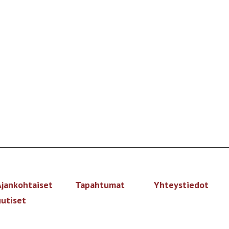
Ajankohtaiset
Tapahtumat
Yhteystiedot
uutiset