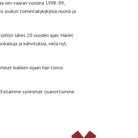
aa sen vaaran vuosina 1998-99,
 joukon toimintakykykyisiä nuoria ja
 työhön lähes 20 vuoden ajan. Hänet
okailuja ja kahvituksia, vielä nyt,
miset kukkien sijaan hän toivoi
.
jaa. Esitämme syvimmät osanottomme