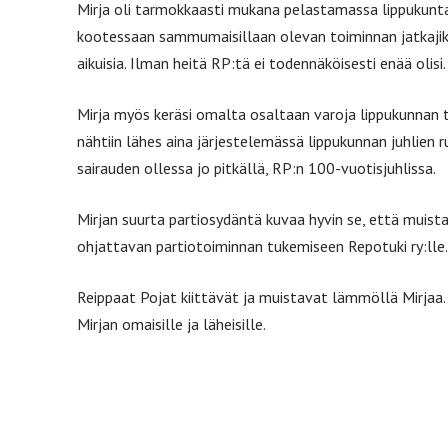
Mirja oli tarmokkaasti mukana pelastamassa lippukunt
kootessaan sammumaisillaan olevan toiminnan jatkajiksi
aikuisia. Ilman heitä RP:tä ei todennäköisesti enää olisi.
Mirja myös keräsi omalta osaltaan varoja lippukunnan
nähtiin lähes aina järjestelemässä lippukunnan juhlien ru
sairauden ollessa jo pitkällä, RP:n 100-vuotisjuhlissa.
Mirjan suurta partiosydäntä kuvaa hyvin se, että muista
ohjattavan partiotoiminnan tukemiseen Repotuki ry:lle
Reippaat Pojat kiittävät ja muistavat lämmöllä Mir
Mirjan omaisille ja läheisille.