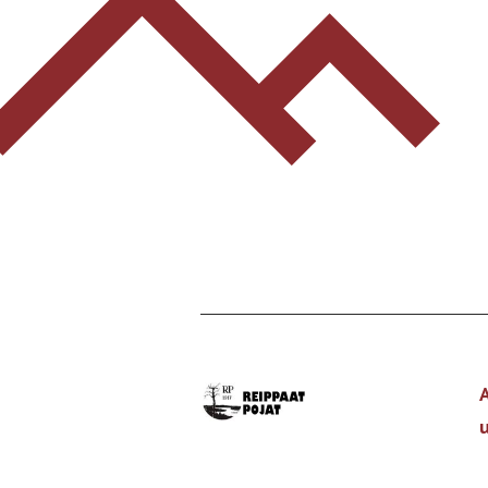
Etusivulle
-